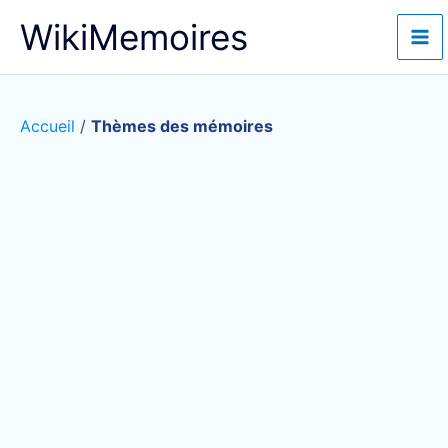
Aller
WikiMemoires
au
contenu
Accueil
/
Thèmes des mémoires