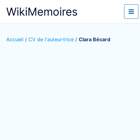
Aller
WikiMemoires
au
contenu
Accueil
/
CV de l'auteur·trice
/
Clara Bécard