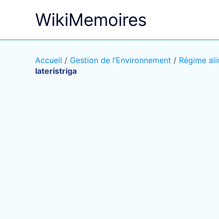
Aller
WikiMemoires
au
contenu
Accueil
/
Gestion de l’Environnement
/
Régime ali
lateristriga