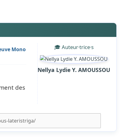
🎓 Auteur·trice·s
fleuve Mono
Nellya Lydie Y. AMOUSSOU
ement des