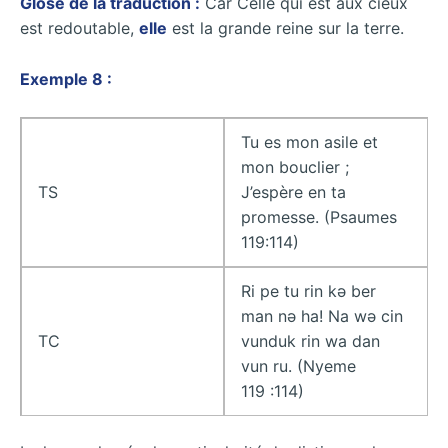
Glose de la traduction :
Car Celle qui est aux cieux
est redoutable,
elle
est la grande reine sur la terre.
Exemple 8 :
Tu es mon asile et
mon bouclier ;
TS
J’espère en ta
promesse. (Psaumes
119:114)
Ri pe tu rin kǝ ber
man nǝ ha! Na wǝ cin
TC
vunduk rin wa dan
vun ru. (Nyeme
119 :114)