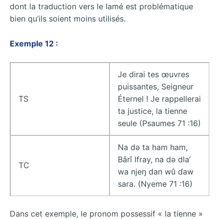
dont la traduction vers le lamé est problématique
bien qu’ils soient moins utilisés.
Exemple 12 :
Je dirai tes œuvres
puissantes, Seigneur
TS
Éternel ! Je rappellerai
ta justice, la tienne
seule (Psaumes 71 :16)
Na dǝ ta ham ham,
Bârî Ifray, na dǝ dla’
TC
wa njeŋ dan wû ɗaw
sara. (Nyeme 71 :16)
Dans cet exemple, le pronom possessif « la tienne »