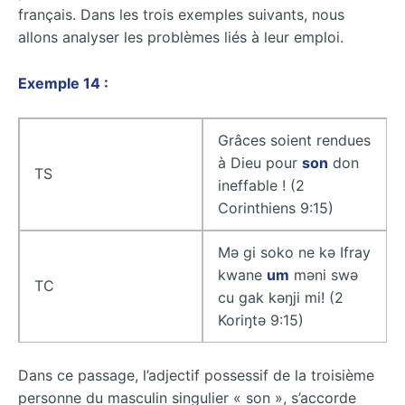
français. Dans les trois exemples suivants, nous
allons analyser les problèmes liés à leur emploi.
Exemple 14 :
Grâces soient rendues
à Dieu pour
son
don
TS
ineffable ! (2
Corinthiens 9:15)
Mǝ gi soko ne kǝ Ifray
kwane
um
mǝni swǝ
TC
cu gak kǝŋji mi! (2
Koriŋtǝ 9:15)
Dans ce passage, l’adjectif possessif de la troisième
personne du masculin singulier « son », s’accorde