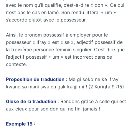
avec le nom qu’il qualifie, c’est-à-dire « don ». Ce qui
n’est pas le cas en lamé. Son rendu littéral « um »
s’accorde plutôt avec le possesseur.
Ainsi, le pronom possessif à employer pour le
possesseur « Ifray » est « sǝ », adjectif possessif de
la troisième personne féminin singulier. C’est dire que
l’adjectif possessif « um » est incorrect dans ce
contexte.
Proposition de traduction :
Mǝ gi soko ne kǝ Ifray
kwane sǝ mǝni swǝ cu gak kǝŋji mi ! (2 Koriŋtǝ 9 :15)
Glose de la traduction :
Rendons grâce à celle qui est
aux cieux pour son don qui ne fini jamais !
Exemple 15 :