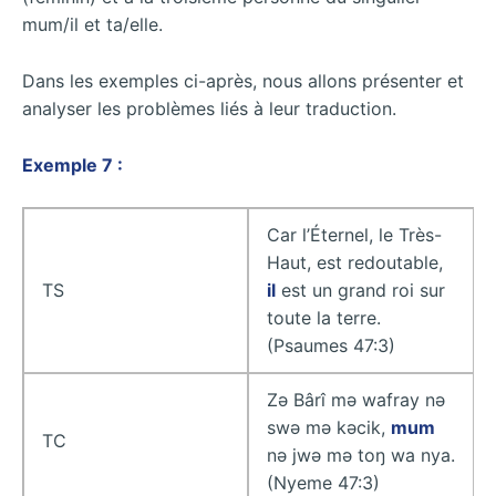
mum/il et ta/elle.
Dans les exemples ci-après, nous allons présenter et
analyser les problèmes liés à leur traduction.
Exemple 7 :
Car l’Éternel, le Très-
Haut, est redoutable,
TS
il
est un grand roi sur
toute la terre.
(Psaumes 47:3)
Zǝ Bârî mǝ wafray nǝ
swǝ mǝ kǝcik,
mum
TC
nǝ jwǝ mǝ toŋ wa nya.
(Nyeme 47:3)