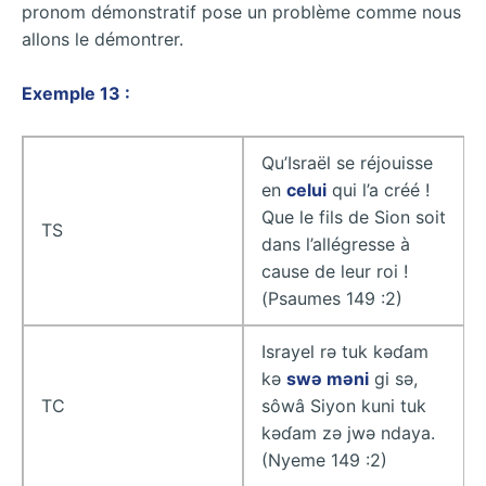
pronom démonstratif pose un problème comme nous
allons le démontrer.
Exemple 13 :
Qu’Israël se réjouisse
en
celui
qui l’a créé !
Que le fils de Sion soit
TS
dans l’allégresse à
cause de leur roi !
(Psaumes 149 :2)
Israyel rǝ tuk kǝɗam
kǝ
swǝ mǝni
gi sǝ,
TC
sôwâ Siyon kuni tuk
kǝɗam zǝ jwǝ ndaya.
(Nyeme 149 :2)