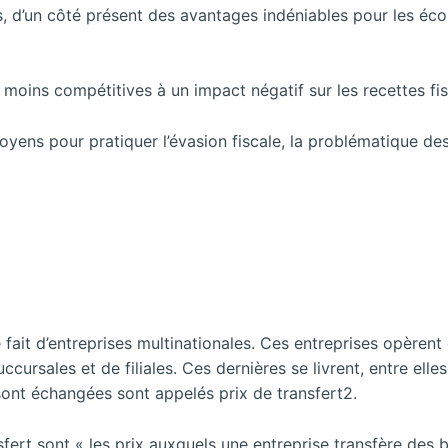
res, d’un côté présent des avantages indéniables pour les é
s moins compétitives à un impact négatif sur les recettes fi
ens pour pratiquer l’évasion fiscale, la problématique des 
it d’entreprises multinationales. Ces entreprises opèrent d
succursales et de filiales. Ces dernières se livrent, entre el
sont échangées sont appelés prix de transfert2.
sfert sont « les prix auxquels une entreprise transfère des 