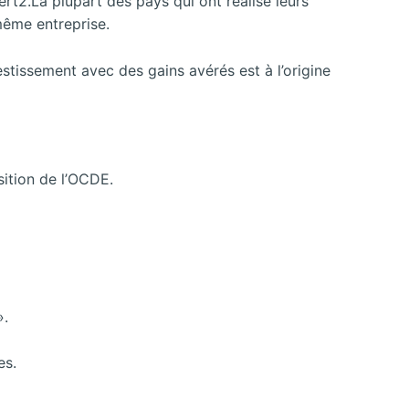
fert2.La plupart des pays qui ont réalisé leurs
même entreprise.
tissement avec des gains avérés est à l’origine
sition de l’OCDE.
».
es.