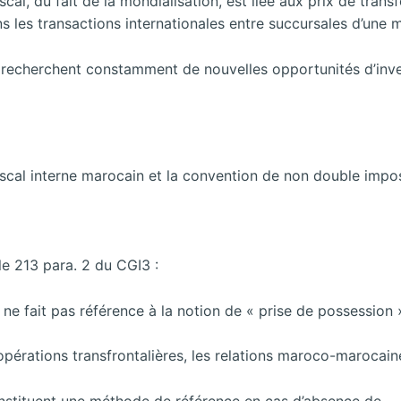
scal, du fait de la mondialisation, est liée aux prix de trans
ns les transactions internationales entre succursales d’une 
recherchent constamment de nouvelles opportunités d’inves
 fiscal interne marocain et la convention de non double impo
le 213 para. 2 du CGI3 :
 ne fait pas référence à la notion de « prise de possession 
opérations transfrontalières, les relations maroco-marocain
onstituent une méthode de référence en cas d’absence de