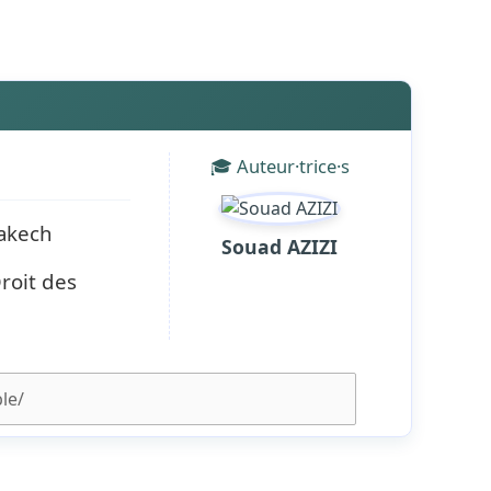
🎓 Auteur·trice·s
rakech
Souad AZIZI
roit des