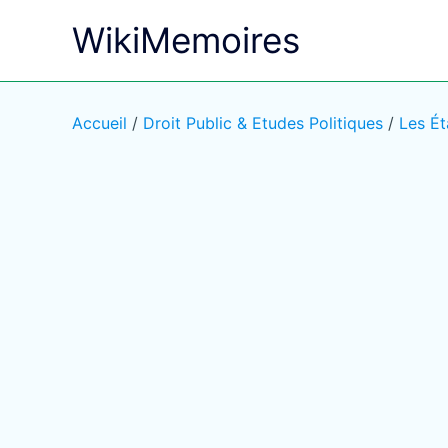
Aller
WikiMemoires
au
contenu
Accueil
/
Droit Public & Etudes Politiques
/
Les Ét