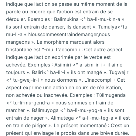
indique que l’action se passe au même moment de la
parole ou encore que l’action est entrain de se
dérouler. Exemples : Balimukina <° ba-li-mu-kin-a «
ils sont entrain de danser, ils dansent ». Tumulya<°tu-
mu-li-a « Noussommesentraindemanger,nous
mangeons ». Le morphème marquant alors
l’instantané est °-mu. L’accompli : Cet autre aspect
indique que l’action exprimée par le verbe est
achevée. Exemples : Asiimiri <° a-si:m-ir-i « il aime
toujours ». Baliri<° ba-lir-i « ils ont mangé ». Tugwejiri
<° tu-gwej-ir-i « nous dormons ». L’inaccompli : Cet
aspect exprime une action en cours de réalisation,
non achevée ou inachevée. Exemples : Tύlimugenda
<° tu-li-mu-gend-a « nous sommes en train de
marcher ». Bálimuyoga <° ba-li-mu-yog-a « ils sont
entrain de nager ». Alimutega <° a-li-mu-teg-a « il est
en train de piéger ». Le présent momentané : C’est un
présent qui envisage le procès dans une brève durée.