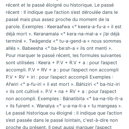
récent et le passé éloigné ou historique. Le passé
récent : Il indique que l’action s’est déroulée dans le
passé mais plus assez proche du moment de la
parole. Exemples : Keeraafwa <° keera-a-fu-a « il est
déjà mort ». Keranamala <° kera-na-mal-a « j’ai déjà
terminé ». Twágenda <° tu-a-gend-a « nous sommes
allés ». Babeesha <° ba-be:sh-a « ils ont menti ».
Pour marquer le passé récent, les formules suivantes
sont utilisées : Keera + P.V + R.V + a : pour l’aspect
accompli. P.V + RV + a : pour l’aspect non accompli
P.V + RV + iri : pour l’aspect accompli Exemples :
Afwiri <° a-fu-iri « il est mort ». Báhiziri <° ba-hiz-iri
« ils ont cultivé ». P.V + na + RV + a : pour l’aspect
non accompli. Exemples : Bánatibita <° ba-na-tib-it-a
« ils fuirent ». Wanalya <° u-a-na-li-a « tu mangeas ».
Le passé historique ou éloigné : il indique que l’action
s’est passée dans le passé lointain, c'est-à-dire non
proche du présent. Il peut aussi marquer l’aspect