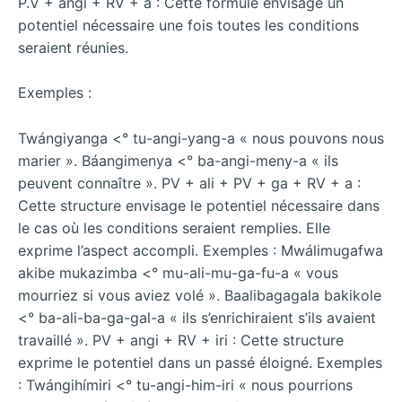
P.V + angi + RV + a : Cette formule envisage un
potentiel nécessaire une fois toutes les conditions
seraient réunies.
Exemples :
Twángiyanga <° tu-angi-yang-a « nous pouvons nous
marier ». Báangimenya <° ba-angi-meny-a « ils
peuvent connaître ». PV + ali + PV + ga + RV + a :
Cette structure envisage le potentiel nécessaire dans
le cas où les conditions seraient remplies. Elle
exprime l’aspect accompli. Exemples : Mwálimugafwa
akibe mukazimba <° mu-ali-mu-ga-fu-a « vous
mourriez si vous aviez volé ». Baalibagagala bakikole
<° ba-ali-ba-ga-gal-a « ils s’enrichiraient s’ils avaient
travaillé ». PV + angi + RV + iri : Cette structure
exprime le potentiel dans un passé éloigné. Exemples
: Twángihímiri <° tu-angi-him-iri « nous pourrions