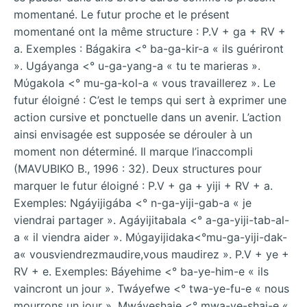
momentané. Le futur proche et le présent
momentané ont la même structure : P.V + ga + RV +
a. Exemples : Bágakira <° ba-ga-kir-a « ils guériront
». Ugáyanga <° u-ga-yang-a « tu te marieras ».
Mύgakola <° mu-ga-kol-a « vous travaillerez ». Le
futur éloigné : C’est le temps qui sert à exprimer une
action cursive et ponctuelle dans un avenir. L’action
ainsi envisagée est supposée se dérouler à un
moment non déterminé. Il marque l’inaccompli
(MAVUBIKO B., 1996 : 32). Deux structures pour
marquer le futur éloigné : P.V + ga + yiji + RV + a.
Exemples: Ngáyijigába <° n-ga-yiji-gab-a « je
viendrai partager ». Agáyijitabala <° a-ga-yiji-tab-al-
a « il viendra aider ». Mύgayijidaka<°mu-ga-yiji-dak-
a« vousviendrezmaudire,vous maudirez ». P.V + ye +
RV + e. Exemples: Báyehime <° ba-ye-him-e « ils
vaincront un jour ». Twáyefwe <° twa-ye-fu-e « nous
mourrons un jour ». Mwáyeshaje <° mwa-ye-shaj-e «