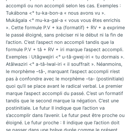
accompli ou non accompli selon les cas. Exemples :
Tukábona <° tu-ka-bon-a « nous avons vu ».
Mukágala <° mu-ka-gal-a « vous vous êtes enrichis
». Cette formule P.V + ka (formatif) + RV + a exprime
le passé éloigné, sans préciser ni le début ni la fin de
l’action. C’est l’aspect non accompli tandis que la
formule P.V + tâ + RV + iri marque l’aspect accompli.
Exemples : Utâgwejiri <° u-tâ-gwej-iri « tu dormais ».
Atâlwaziri <° a-tâ-lwal-iri « il souffrait ». Néanmoins,
le morphème –tâ-, marquant l’aspect accompli n’est
pas à confondre avec le morphème –ta- (postinitiale)
quoi qu’il se place avant le radical verbal. Le premier
marque l’aspect accompli du passé. C’est un formatif
tandis que le second marque la négation. C’est une
postinitiale. Le futur Il indique que l’action va
s’accomplir dans l’avenir. Le futur peut être proche ou
éloigné. Le futur proche : Il indique que l’action doit
se passer dans une brève durée comme le présent