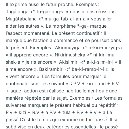
Il exprime aussi le futur proche. Exemples :
Tugálonga <° tu-ga-long-a « nous allons réussir ».
Mugátabalana <° mu-ga-tab-al-an-a « vous aller
aider les autres ». Le morphème °-ga- marque
l’aspect momentané. Le présent continuatif : Il
marque que l’action a commencé et se poursuit dans
le présent. Exemples : Akirimuyiga <° a-kiri-mu-yig-a
« il apprend encore ». Nikirimusheka <° ni-kiri-mu-
shek-a « je ris encore ». Akisiimiri <° a-ki-si:m-ir-i « il
aime encore ». Bakirambiri <° ba-ki-ramb-ir-i « ils
vivent encore ». Les formules pour marquer le
continuatif sont les suivantes : P.V + kiri + mu + R.V
+ aque l’action est réalisée habituellement ou d’une
manière répétée par le sujet. Exemples : Les formules
suivantes marquent le présent habituel ou répétitif :
P.V + kizi + R.V + a P.V + tula + P.V + R.V + a Le
passé C’est le temps qui exprime un fait passé. Il se
subdivise en deux catégories essentielles : le passé