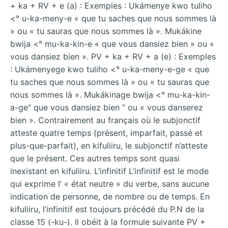
+ ka + RV + e (a) : Exemples : Ukámenye kwo tuliho
<° u-ka-meny-e « que tu saches que nous sommes là
» ou « tu sauras que nous sommes là ». Mukákine
bwija <° mu-ka-kin-e « que vous dansiez bien » ou «
vous dansiez bien ». PV + ka + RV + a (e) : Exemples
: Ukámenyege kwo tuliho <° u-ka-meny-e-ge « que
tu saches que nous sommes là » ou « tu sauras que
nous sommes là ». Mukákinage bwija <° mu-ka-kin-
a-ge“ que vous dansiez bien ” ou « vous danserez
bien ». Contrairement au français où le subjonctif
atteste quatre temps (présent, imparfait, passé et
plus-que-parfait), en kifuliiru, le subjonctif n’atteste
que le présent. Ces autres temps sont quasi
inexistant en kifuliiru. L’infinitif L’infinitif est le mode
qui exprime l’ « état neutre » du verbe, sans aucune
indication de personne, de nombre ou de temps. En
kifuliiru, l’infinitif est toujours précédé du P.N de la
classe 15 (-ku-). Il obéit à la formule suivante PV +