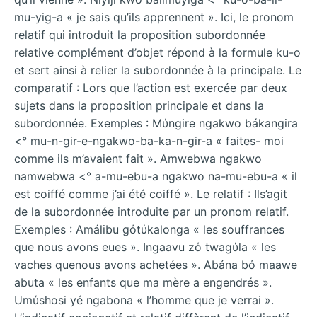
mu-yig-a « je sais qu’ils apprennent ». Ici, le pronom
relatif qui introduit la proposition subordonnée
relative complément d’objet répond à la formule ku-o
et sert ainsi à relier la subordonnée à la principale. Le
comparatif : Lors que l’action est exercée par deux
sujets dans la proposition principale et dans la
subordonnée. Exemples : Mύngire ngakwo bákangira
<° mu-n-gir-e-ngakwo-ba-ka-n-gir-a « faites- moi
comme ils m’avaient fait ». Amwebwa ngakwo
namwebwa <° a-mu-ebu-a ngakwo na-mu-ebu-a « il
est coiffé comme j’ai été coiffé ». Le relatif : Ils’agit
de la subordonnée introduite par un pronom relatif.
Exemples : Amálibu gόtύkalonga « les souffrances
que nous avons eues ». Ingaavu zό twagύla « les
vaches quenous avons achetées ». Abána bό maawe
abuta « les enfants que ma mère a engendrés ».
Umύshosi yé ngabona « l’homme que je verrai ».