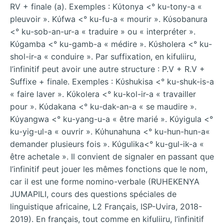
RV + finale (a). Exemples : Kύtonya <° ku-tony-a «
pleuvoir ». Kύfwa <° ku-fu-a « mourir ». Kύsobanura
<° ku-sob-an-ur-a « traduire » ou « interpréter ».
Kύgamba <° ku-gamb-a « médire ». Kύsholera <° ku-
shol-ir-a « conduire ». Par suffixation, en kifuliiru,
l’infinitif peut avoir une autre structure : P.V + R.V +
Suffixe + finale. Exemples : Kύshukisa <° ku-shuk-is-a
« faire laver ». Kύkolera <° ku-kol-ir-a « travailler
pour ». Kύdakana <° ku-dak-an-a « se maudire ».
Kύyangwa <° ku-yang-u-a « être marié ». Kύyigula <°
ku-yig-ul-a « ouvrir ». Kύhunahuna <° ku-hun-hun-a«
demander plusieurs fois ». Kύgulika<° ku-gul-ik-a «
être achetale ». Il convient de signaler en passant que
l’infinitif peut jouer les mêmes fonctions que le nom,
car il est une forme nomino-verbale (RUHEKENYA
JUMAPILI, cours des questions spéciales de
linguistique africaine, L2 Français, ISP-Uvira, 2018-
2019). En français, tout comme en kifuliiru, l’infinitif