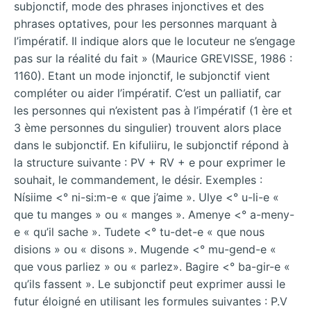
subjonctif, mode des phrases injonctives et des
phrases optatives, pour les personnes marquant à
l’impératif. Il indique alors que le locuteur ne s’engage
pas sur la réalité du fait » (Maurice GREVISSE, 1986 :
1160). Etant un mode injonctif, le subjonctif vient
compléter ou aider l’impératif. C’est un palliatif, car
les personnes qui n’existent pas à l’impératif (1 ère et
3 ème personnes du singulier) trouvent alors place
dans le subjonctif. En kifuliiru, le subjonctif répond à
la structure suivante : PV + RV + e pour exprimer le
souhait, le commandement, le désir. Exemples :
Nísiime <° ni-si:m-e « que j’aime ». Ulye <° u-li-e «
que tu manges » ou « manges ». Amenye <° a-meny-
e « qu’il sache ». Tudete <° tu-det-e « que nous
disions » ou « disons ». Mugende <° mu-gend-e «
que vous parliez » ou « parlez». Bagire <° ba-gir-e «
qu’ils fassent ». Le subjonctif peut exprimer aussi le
futur éloigné en utilisant les formules suivantes : P.V