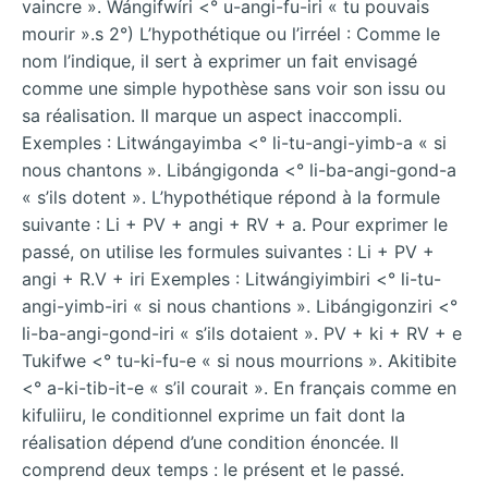
vaincre ». Wángifwíri <° u-angi-fu-iri « tu pouvais
mourir ».s 2°) L’hypothétique ou l’irréel : Comme le
nom l’indique, il sert à exprimer un fait envisagé
comme une simple hypothèse sans voir son issu ou
sa réalisation. Il marque un aspect inaccompli.
Exemples : Litwángayimba <° li-tu-angi-yimb-a « si
nous chantons ». Libángigonda <° li-ba-angi-gond-a
« s’ils dotent ». L’hypothétique répond à la formule
suivante : Li + PV + angi + RV + a. Pour exprimer le
passé, on utilise les formules suivantes : Li + PV +
angi + R.V + iri Exemples : Litwángiyimbiri <° li-tu-
angi-yimb-iri « si nous chantions ». Libángigonziri <°
li-ba-angi-gond-iri « s’ils dotaient ». PV + ki + RV + e
Tukifwe <° tu-ki-fu-e « si nous mourrions ». Akitibite
<° a-ki-tib-it-e « s’il courait ». En français comme en
kifuliiru, le conditionnel exprime un fait dont la
réalisation dépend d’une condition énoncée. Il
comprend deux temps : le présent et le passé.