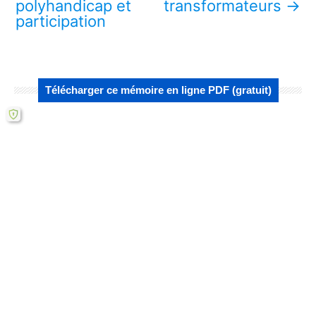
polyhandicap et
transformateurs
→
participation
Télécharger ce mémoire en ligne PDF (gratuit)
Lire aussi :
7 clés pour comprendre l'empathie
expérientielle des personnes
polyhandicapées
L’essor des savoirs expérientiels en
polyhandicap et participation
Intégration des savoirs expérientiels en
formation : Enjeux chez la personne…
Maîtriser le réel: 5 savoirs expérientiels
transformateurs