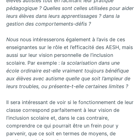
élèves
autistes
tout
en
facilitant
leur
pratique
pédagogique
?
Quelles
sont
celles
utilisées
pour
aider
leurs
élèves
dans
leurs
apprentissages ? dans la
gestion des comportements-défis ?
Nous
nous intéresserons également à l’avis de ces
enseignantes sur le rôle et l’efficacité des AESH, mais
aussi sur leur vision personnelle de l’inclusion
scolaire
.
Par exemple :
la
scolarisation dans une
école ordinaire est-elle vraiment toujours bénéfique
aux élèves avec
autisme
quelle
que
soit
l’ampleur de
leurs
troubles, ou présente-t-elle
certaines
limites ?
Il sera intéressant de voir si le fonctionnement de leur
classe correspond parfaitement à leur vision de
l’inclusion scolaire et, dans le cas contraire,
comprendre ce qui pourrait être un frein pour y
parvenir, que ce soit en termes de moyens, de