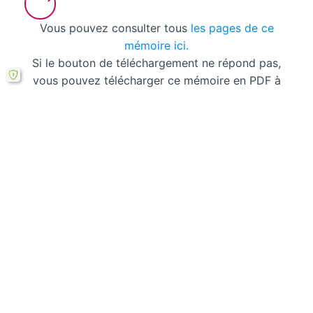
Vous pouvez consulter tous
les pages de ce
mémoire ici.
Si le bouton de téléchargement ne répond pas,
vous pouvez télécharger ce mémoire en PDF à
partir cette
formule ici
.
Laisser un commentaire
Votre adresse courriel ne sera pas publiée.
Les
champs obligatoires sont indiqués avec
*