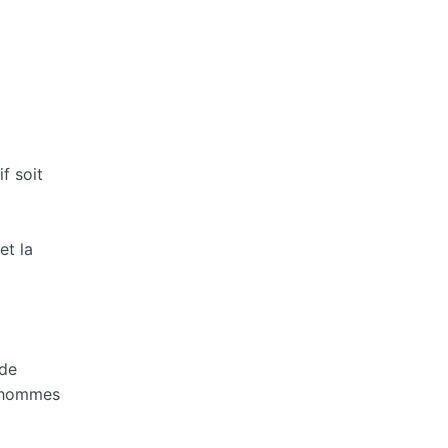
if soit
et la
 de
s hommes