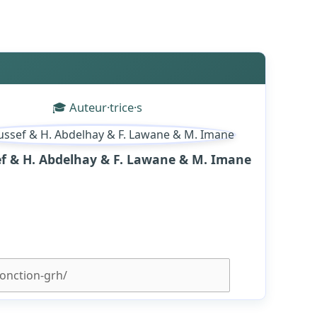
🎓 Auteur·trice·s
ef & H. Abdelhay & F. Lawane & M. Imane