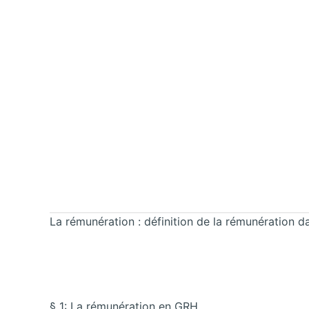
La rémunération :
définition de la rémunération 
§ 1: La rémunération en GRH