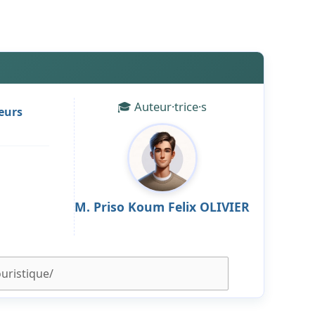
🎓 Auteur·trice·s
teurs
M. Priso Koum Felix OLIVIER