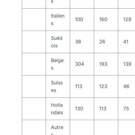
s
Italien
100
160
128
s
Suéd
38
26
41
ois
Belge
304
193
139
s
Suiss
113
123
46
es
Holla
130
113
75
ndais
Autre
s