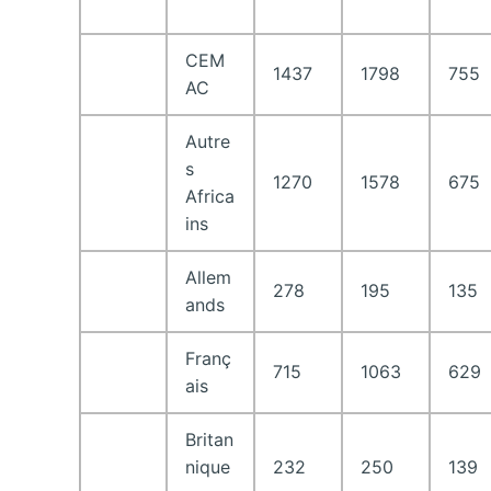
CEM
1437
1798
755
AC
Autre
s
1270
1578
675
Africa
ins
Allem
278
195
135
ands
Franç
715
1063
629
ais
Britan
nique
232
250
139