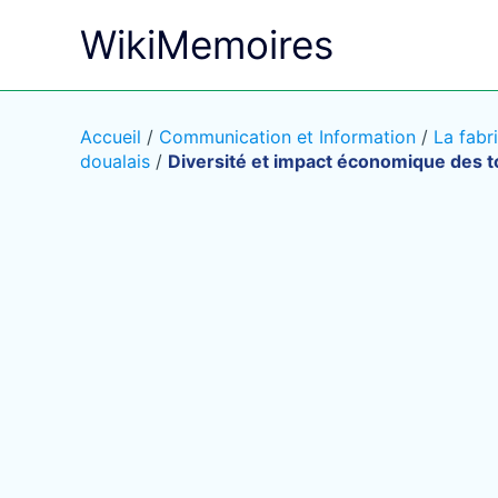
Aller
WikiMemoires
au
contenu
Accueil
/
Communication et Information
/
La fabr
doualais
/
Diversité et impact économique des to