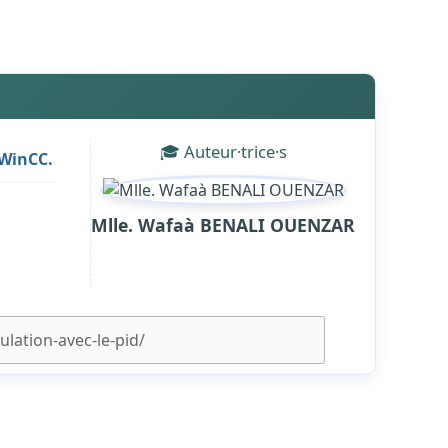
🎓 Auteur·trice·s
 WinCC.
Mlle. Wafaà BENALI OUENZAR