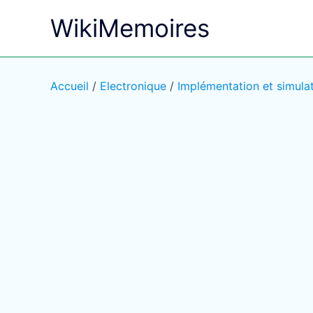
Aller
WikiMemoires
au
contenu
Accueil
/
Electronique
/
Implémentation et simula