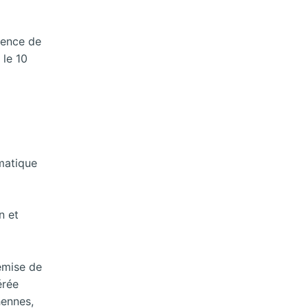
stence de
 le 10
amatique
n et
remise de
érée
hennes,