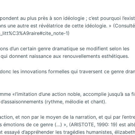
spondent au plus près à son idéologie ; c’est pourquoi l’exi
s une autre est révélatrice de cette idéologie. » (Consulté
e_litt%C3%A9raire#cite_note-1)
itions d’un certain genre dramatique se modifient selon les
 qui donnent naissance aux renouvellements esthétiques.
 donc les innovations formelles qui traversent ce genre dr
comme «l’imitation d’une action noble, accomplie jusqu’à sa fi
 d’assaisonnements (rythme, mélodie et chant).
ction, et non par le moyen de la narration, et qui par l’ent
des émotions de ce genre (…) », (ARISTOTE, 1990: 19) est alt
 ont essayé d’appréhender les tragédies humanistes, élizabet