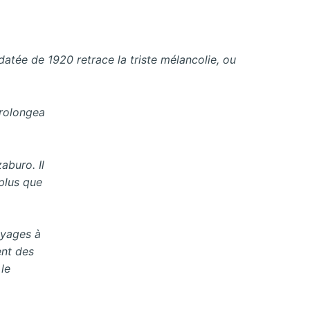
atée de 1920 retrace la triste mélancolie, ou
prolongea
aburo. Il
 plus que
oyages à
ent des
 le