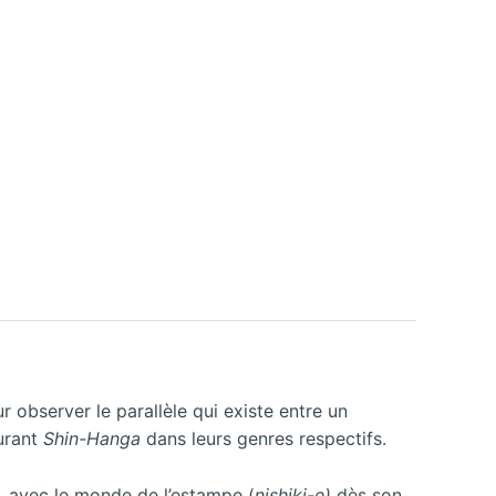
r observer le parallèle qui existe entre un
ourant
Shin-Hanga
dans leurs genres respectifs.
e, avec le monde de l’estampe (
nishiki-e)
dès son