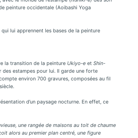
i de peinture occidentale (Aoibashi Yoga
qui lui apprennent les bases de la peinture
 la transition de la peinture
Ukiyo-e
et
Shin-
des estampes pour lui. Il garde une forte
l compte environ 700 gravures, composées au fil
siècle.
résentation d’un paysage nocturne. En effet, ce
uvieuse,
une
rangée
de
maisons
au
toit
de
chaume
it alors au premier plan centré, une figure