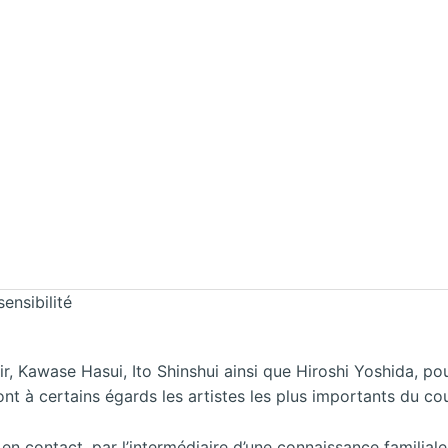
ensibilité
r, Kawase Hasui, Ito Shinshui ainsi que Hiroshi Yoshida, pou
ont à certains égards les artistes les plus importants du c
en contact, par l’intermédiaire d’une connaissance familial