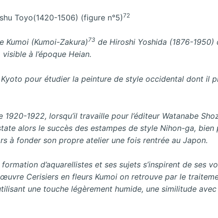
72
shu Toyo(1420-1506) (figure n°5)
73
 de Kumoi (Kumoi-Zakura
)
de Hiroshi Yoshida (1876-1950) d
à visible à l’époque Heian.
Kyoto pour étudier la peinture de style occidental dont il 
 1920-1922, lorsqu’il travaille pour l’éditeur Watanabe Shoz
tate alors le succès des estampes de style
Nihon-ga
, bien
ors à fonder son propre atelier une fois rentrée au Japon.
 formation d’aquarellistes et ses sujets s’inspirent de ses v
n œuvre
Cerisiers en fleurs Kumoi
on retrouve par le traitem
utilisant une touche légèrement humide, une similitude avec