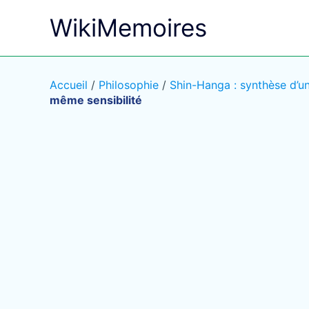
Aller
WikiMemoires
au
contenu
Accueil
/
Philosophie
/
Shin-Hanga : synthèse d’u
même sensibilité