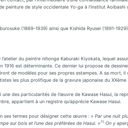
de peinture de style occidentale
Yo-ga
à l’institut Aoibash
Saburosuke (1869-1939) ainsi que Kishida Ryusei (1891-1929) 
l’atelier du peintre
nihonga
Kaburaki Kiyokata, lequel assure
1916 est déterminante. Ce dernier lui propose de dessiner 
rviront de modèles pour ses propres estampes. A sa mort, i
istes les plus prolifique de la gravure japonaise du XXème 
i une des particularités de l’œuvre de Kawase Hasui, la rep
ombre, appartient à un registre qu’apprécie Kawase Hasui.
en ses termes pour désigner cette œuvre :
«
Par
une
nuit
pl
71
ampe
sur bois et l’une des préférées de Hasui. »
On y aperço