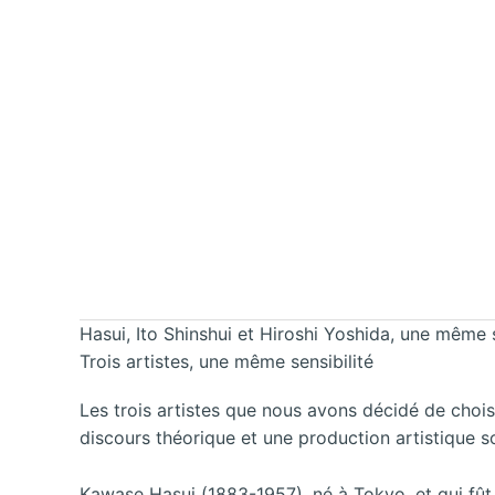
Hasui, Ito Shinshui et Hiroshi Yoshida, une même s
Trois artistes, une même sensibilité
Les trois artistes que nous avons décidé de choisi
discours théorique et une production artistique s
Kawase Hasui (1883-1957), né à Tokyo, et qui fût 