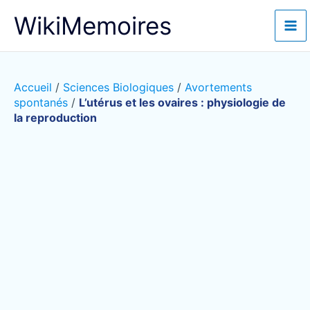
Aller
WikiMemoires
au
contenu
Accueil
/
Sciences Biologiques
/
Avortements
spontanés
/
L’utérus et les ovaires : physiologie de
la reproduction