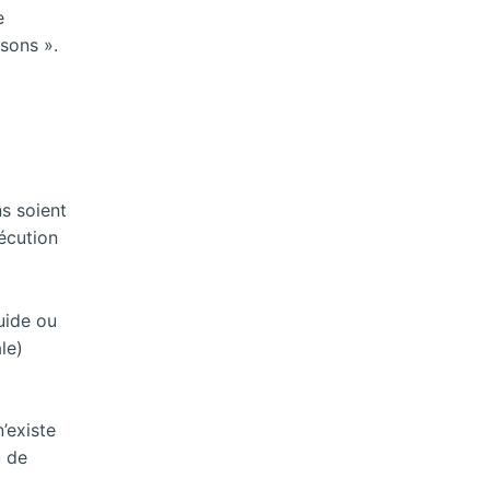
e
sons ».
s soient
écution
uide ou
le)
n’existe
u de