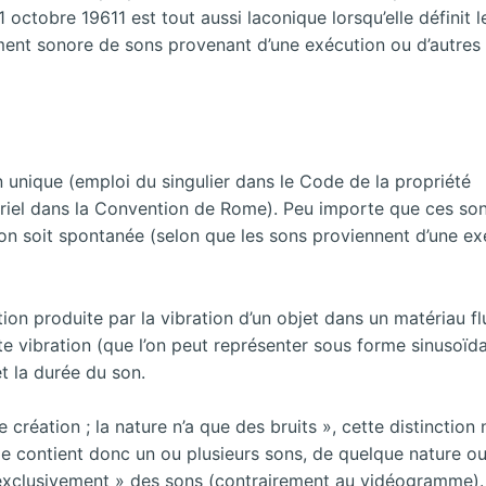
tobre 19611 est tout aussi laconique lorsqu’elle définit l
nt sonore de sons provenant d’une exécution ou d’autres 
n unique (emploi du singulier dans le Code de la propriété
luriel dans la Convention de Rome). Peu importe que ces son
on soit spontanée (selon que les sons proviennent d’une ex
ion produite par la vibration d’un objet dans un matériau fl
te vibration (que l’on peut représenter sous forme sinusoïda
et la durée du son.
 création ; la nature n’a que des bruits », cette distinction 
 contient donc un ou plusieurs sons, de quelque nature o
exclusivement » des sons (contrairement au vidéogramme).