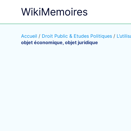
Aller
WikiMemoires
au
contenu
Accueil
/
Droit Public & Etudes Politiques
/
L’util
objet économique, objet juridique