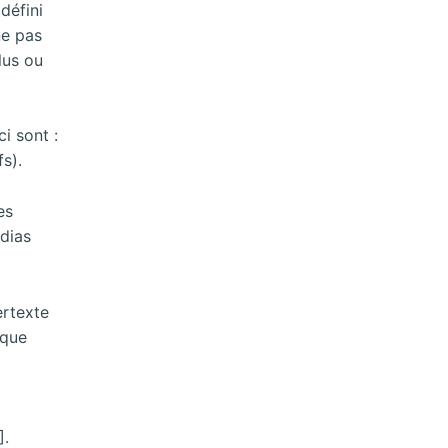
défini
ne pas
lus ou
i sont :
fs).
es
édias
ertexte
ique
].