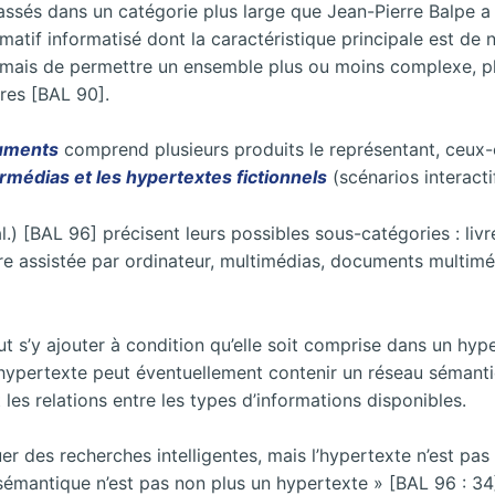
ssés dans un catégorie plus large que Jean-Pierre Balpe a 
matif informatisé dont la caractéristique principale est de 
ie mais de permettre un ensemble plus ou moins complexe, p
res [BAL 90].
uments
comprend plusieurs produits le représentant, ceux-c
rmédias et les hypertextes fictionnels
(scénarios interacti
l.) [BAL 96] précisent leurs possibles sous-catégories : livr
ture assistée par ordinateur, multimédias, documents multim
t s’y ajouter à condition qu’elle soit comprise dans un hyp
 hypertexte peut éventuellement contenir un réseau sémant
 les relations entre les types d’informations disponibles.
r des recherches intelligentes, mais l’hypertexte n’est pas
sémantique n’est pas non plus un hypertexte » [BAL 96 : 34