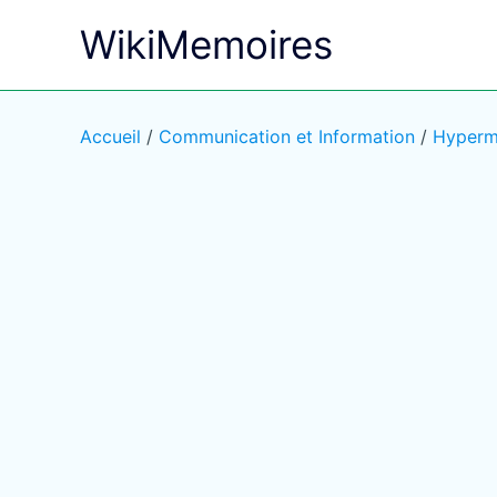
Aller
WikiMemoires
au
contenu
Accueil
/
Communication et Information
/
Hyperm