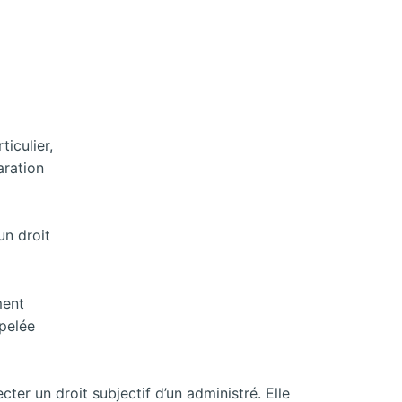
iculier,
aration
un droit
ment
ppelée
cter un droit subjectif d’un administré. Elle