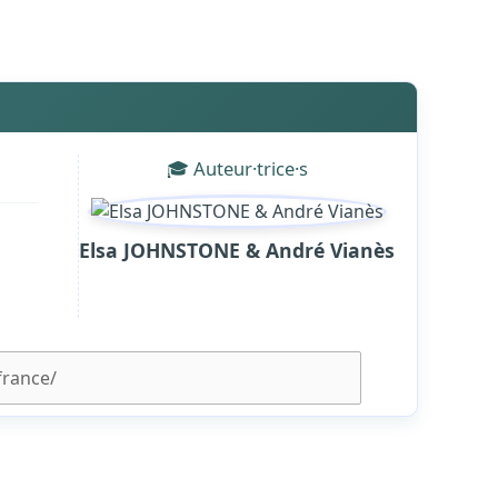
🎓 Auteur·trice·s
Elsa JOHNSTONE & André Vianès