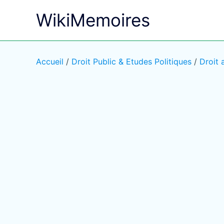
Aller
WikiMemoires
au
contenu
Accueil
/
Droit Public & Etudes Politiques
/
Droit 