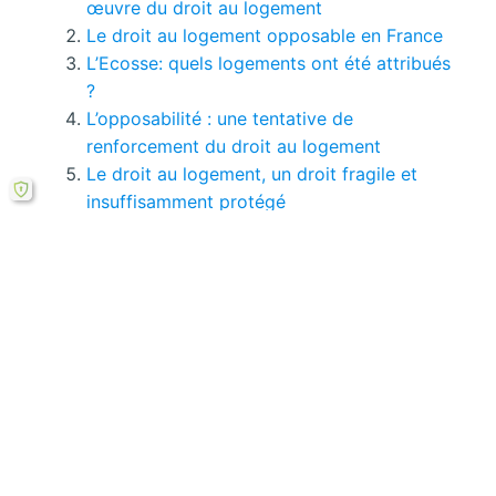
œuvre du droit au logement
Le droit au logement opposable en France
L’Ecosse: quels logements ont été attribués
?
L’opposabilité : une tentative de
renforcement du droit au logement
Le droit au logement, un droit fragile et
insuffisamment protégé
Le droit au logement opposable est-il un
droit subjectif ?
Vous pouvez consulter tous
les pages de ce
mémoire ici.
Si le bouton de téléchargement ne répond pas,
vous pouvez télécharger ce mémoire en PDF à