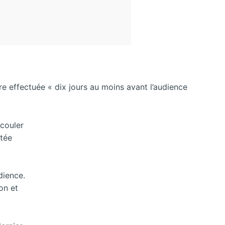
re effectuée « dix jours au moins avant l’audience
écouler
itée
udience.
on et