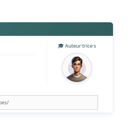
🎓 Auteur·trice·s