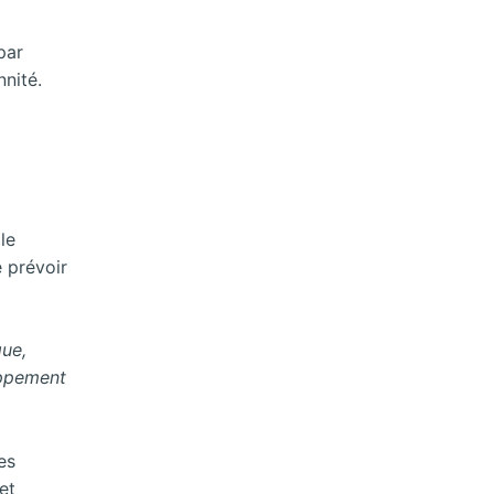
par
nnité.
le
e prévoir
que,
oppement
es
et