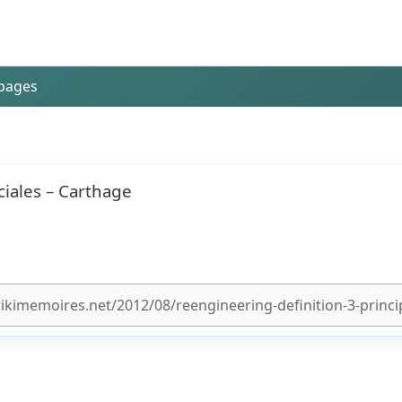
 pages
iales – Carthage