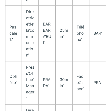
Dire
ctric
e’de’
BAR
Pas
Télé
la’co
BAR
25m
cale
pho
BAR’
mm
A’BU
in’
’L’
ne’
unic
I’
atio
n’
Pres
s’Of
Oph
Fac
fice’
PRA
30m
élie’
e’à’f
PRA’
Man
DA’
in’
L’
ace’
ager
’
Dire