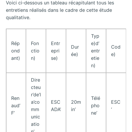
Voici ci-dessous un tableau récapitulant tous les
entretiens réalisés dans le cadre de cette étude
qualitative.
Typ
Rép
Fon
Entr
e)d’
Dur
Cod
ond
ctio
epri
entr
ée)
e)
ant)
n)
se)
etie
n)
Dire
cteu
r’de’l
Ren
Télé
a’co
ESC
20m
ESC
aud’
pho
mm
ADA’
in’
’
F’
ne’
unic
atio
n’