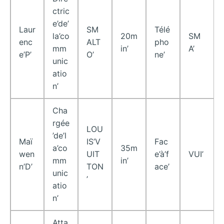
ctric
e’de’
Laur
SM
Télé
la’co
20m
SM
enc
ALT
pho
mm
in’
A’
e’P’
O’
ne’
unic
atio
n’
Cha
rgée
LOU
’de’l
Maï
IS’V
Fac
a’co
35m
wen
UIT
e’à’f
VUI’
mm
in’
n’D’
TON
ace’
unic
’
atio
n’
Atta