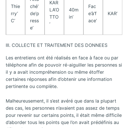
KAR
Thie
ché’
Fac
LA’O
40m
rry’
de’p
e’à’f
KAR’
TTO
in’
C’
ress
ace’
’
e’
III. COLLECTE ET TRAITEMENT DES DONNEES
Les entretiens ont été réalisés en face à face ou par
téléphone afin de pouvoir ré-aiguiller les personnes si
il y a avait incompréhension ou même étoffer
certaines réponses afin d’obtenir une information
pertinente ou complète.
Malheureusement, il s’est avéré que dans la plupart
des cas, les personnes n’avaient pas assez de temps
pour revenir sur certains points, il était même difficile
d’aborder tous les points que l’on avait prédéfinis au