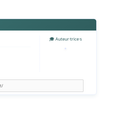
🎓 Auteur·trice·s