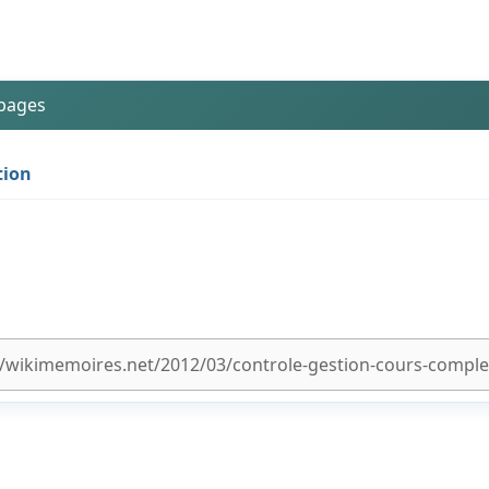
 pages
tion