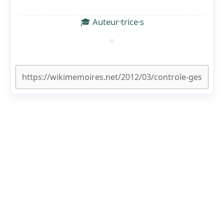
🎓 Auteur·trice·s