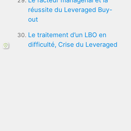
réussite du Leveraged Buy-
out
Le traitement d’un LBO en
difficulté, Crise du Leveraged
Buy-out
Typologie des
restructurations de LBO
La sortie du LBO : le facteur
clé de la réussite de
l’opération
Les LBO secondaires, sortie