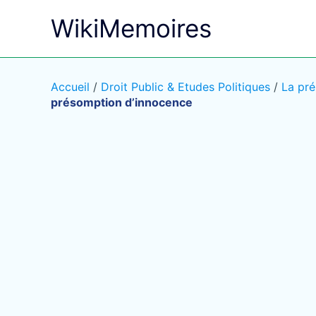
Aller
WikiMemoires
au
contenu
Accueil
/
Droit Public & Etudes Politiques
/
La pré
présomption d’innocence