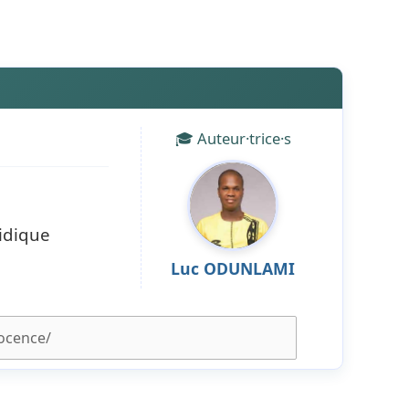
🎓 Auteur·trice·s
ridique
Luc ODUNLAMI