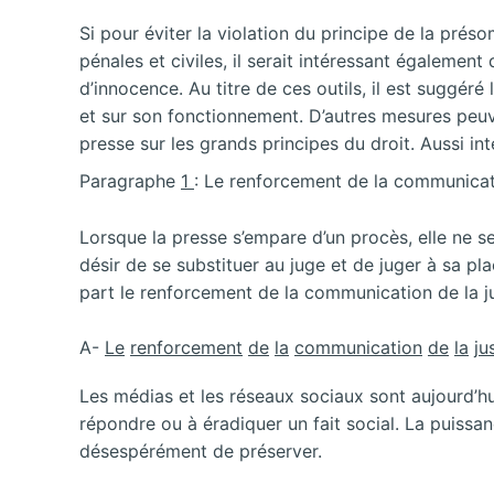
Si pour éviter la violation du principe de la prés
pénales et civiles, il serait intéressant égaleme
d’innocence. Au titre de ces outils, il est suggé
et sur son fonctionnement. D’autres mesures peu
presse sur les grands principes du droit. Aussi in
Paragraphe
1
: Le renforcement de la communicati
Lorsque la presse s’empare d’un procès, elle ne se
désir de se substituer au juge et de juger à sa pl
part le renforcement de la communication de la ju
A-
Le
renforcement
de
la
communication
de
la
ju
Les médias et les réseaux sociaux sont aujourd’hu
répondre ou à éradiquer un fait social. La puissa
désespérément de préserver.