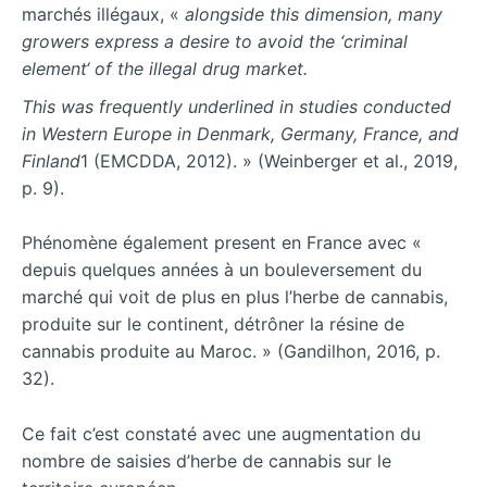
marchés illégaux, «
alongside this dimension, many
growers express a desire to avoid the ‘criminal
element
‘
of the illegal
drug
market.
This
was
frequently
underlined
in
studies
conducted
in
Western
Europe
in
Denmark,
Ger
many,
France, and
Finland
1 (EMCDDA, 2012). » (Weinberger et al., 2019,
p. 9).
Phénomène également present en France avec «
depuis quelques années à un bouleversement du
marché qui voit de plus en plus l’herbe de cannabis,
produite sur le continent, détrôner la résine de
cannabis produite au Maroc. » (Gandilhon, 2016, p.
32).
Ce fait c’est constaté avec une augmentation du
nombre de saisies d’herbe de cannabis sur le