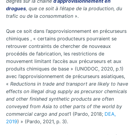
degrés sur la chaîne
d’approvisionnement en
drogues
, que ce soit à l’étape de la production, du
trafic ou de la consommation
».
Que ce soit dans l’approvisionnement en précurseurs
chimiques , « certains producteurs pourraient se
retrouver contraints de chercher de nouveaux
procédés de fabrication, les restrictions de
mouvement limitant l’accès aux précurseurs et aux
produits chimiques de base » (UNODOC, 2020, p.1)
avec l’approvisionnement de précurseurs asiatiques,
«
Reductions
in
trade
and
transport
are
likely
to
have
effects
on
illegal
drug
supply as precursor chemicals
and other finished synthetic products
are
often
conveyed
from
Asia to other parts of the world by
commercial cargo and post
1 (Pardo, 2018;
DEA,
2019
) » (Pardo, 2021, p. 3).