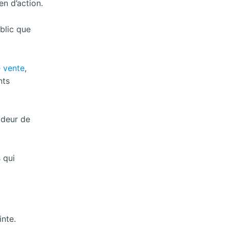
en d’action.
blic que
e vente
,
nts
odeur de
 qui
inte.