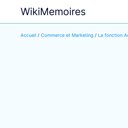
Aller
WikiMemoires
au
contenu
Accueil
/
Commerce et Marketing
/
La fonction A