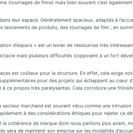
me (tournages de films) mais bien souvent c’est également 
 dans leur espace. Généralement spacieux, adaptés à l’accueil
des lancements de produits, des tournages de film ; en som
ion d’espace » est un levier de ressources très intéressant 
ctacle mais plusieurs difficultés s’opposent à un fort dével
paces est
coûteux pour la structure. En effet, cela exige n
supplémentaires pour des projets qui échappent au cœur d’a
nt à ce propos très paralysantes. Cela corrobore une frilosi
 du secteur marchand est souvent vécu comme une intrusion d
rapidement à des considérations éthiques pour rejeter ce d
ril la cohérence de marque dont nous parlions plus avant, m
ités sera de maintenir son emprise sur les modalités d’accuei