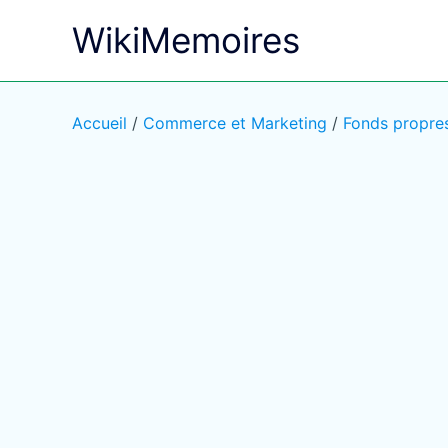
Aller
WikiMemoires
au
contenu
Accueil
/
Commerce et Marketing
/
Fonds propre