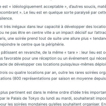
est « idéologiquement acceptable », d’autres soucis, matériel
« encombrant ». Le lieu est en quelque sorte paralysé par c
silence.
ont très inégaux dans leur capacité à développer des locatio
 ou ne pas être en centre ville a un impact décisif sur l’att
aris, une soirée prend tout de suite une allure plus « tendan
rejoindre le centre que la périphérie.
e pâtissent en revanche, de la même « tare » : leur lieu est 
plus favorable pour une réception ou un événement qui nécessi
ectacle de développer ces locations puisqu’eux-mêmes déploie
trois ou quatre locations par an, outre les rares soirées or
tions (800 représentations par saison en moyenne depuis 20
le plus pertinent est dans le même ordre d’idée très import
 par le Palais de Tokyo du lundi au mardi, souhaiterait impo
pour les soirées mondaines qu’elles souhaitent organiser. En 