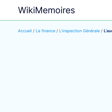
Aller
WikiMemoires
au
contenu
Accueil
/
La finance
/
L'inspection Générale
/
L’au