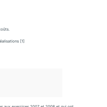
coûts.
éalisations [1]
es aux exercices 2007 et 2008 et qui ont