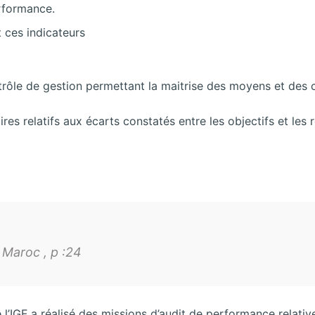
erformance.
t ces indicateurs
ôle de gestion permettant la maitrise des moyens et des 
res relatifs aux écarts constatés entre les objectifs et les r
 Maroc , p :24
IGF a réalisé des missions d’audit de performance relativ