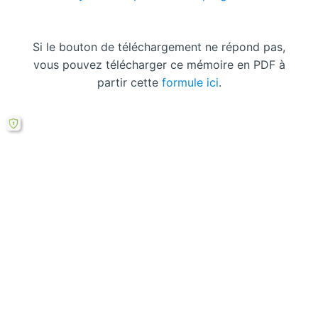
Si le bouton de téléchargement ne répond pas,
vous pouvez télécharger ce mémoire en PDF à
partir cette
formule ici
.
1 réflexion au sujet de “Le marché
marocain du crédit : Structures et
performances”
JAWAD
16 JUIN 2018 À 15 H 25 MIN