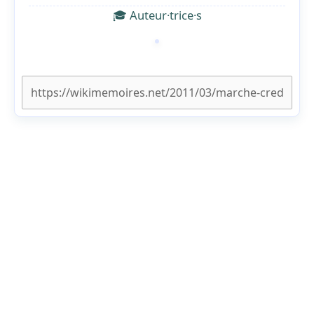
🎓 Auteur·trice·s