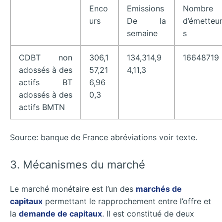
Enco
Emissions
Nombre
urs
De la
d’émetteu
semaine
s
CDBT non
306,1
134,314,9
16648719
adossés à des
57,21
4,11,3
actifs BT
6,96
adossés à des
0,3
actifs BMTN
Source: banque de France abréviations voir texte.
3. Mécanismes du marché
Le marché monétaire est l’un des
marchés de
capitaux
permettant le rapprochement entre l’offre et
la
demande de capitaux
. Il est constitué de deux