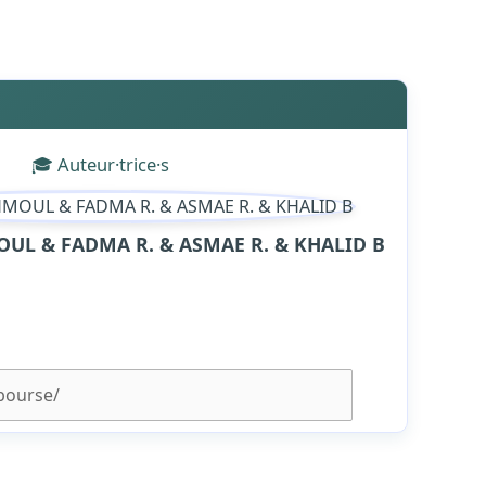
🎓 Auteur·trice·s
UL & FADMA R. & ASMAE R. & KHALID B