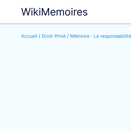
Aller
WikiMemoires
au
contenu
Accueil
/
Droit Privé
/
Mémoire : La responsabilit