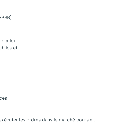
APSB).
 la loi
ublics et
nces
 exécuter les ordres dans le marché boursier.