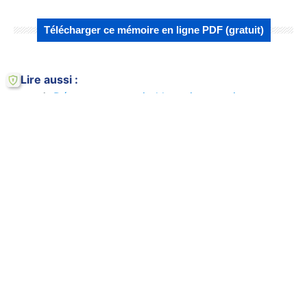
Télécharger ce mémoire en ligne PDF (gratuit)
Lire aussi :
Dépenses en capital humain et croissance
économique
L’efficacité des dépenses en capital humain
sur l'économie
Comment la méthodologie de formation
transforme le capital humain chez ENEL ?
Comment l'innovation technologique
transforme-t-elle la formation chez ENEL?
Modèle Mankiw de capital humain et
progrès technique
Comment l'innovation technologique
révolutionne le contrôle budgétaire en 2024
?