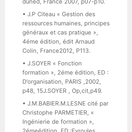
duned, France 2007, p07-p10.
• J.P Citeau « Gestion des
ressources humaines, principes
généraux et cas pratique »,
4éme édition, édit Arnaud
Colin, France2012, P113.
• J.SOYER « Fonction
formation », 2éme édition, ED :
D’organisation, PARIS ,2002,
p48, 15J.SOYER , Op,cit,p49.
• J.M.BABIER.M.LESNE cité par
Christophe PARMETIER, «
Ingénierie de formation »,
2émeédition, ED :Eyroules,