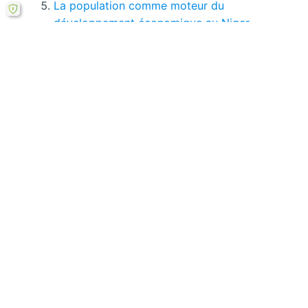
La population comme moteur du
développement économique au Niger
Rentabilité financière des installations
énergies renouvelables
Si le bouton de téléchargement ne répond pas,
vous pouvez télécharger ce mémoire en PDF à
partir cette
formule ici
.
Laisser un commentaire
Votre adresse courriel ne sera pas publiée.
Les