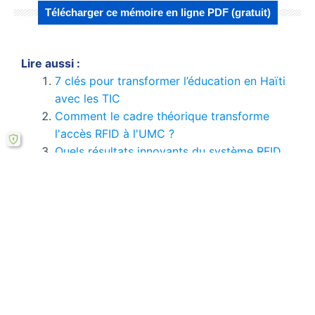
Télécharger ce mémoire en ligne PDF (gratuit)
Lire aussi :
7 clés pour transformer l’éducation en Haïti
avec les TIC
Comment le cadre théorique transforme
l'accès RFID à l'UMC ?
Quels résultats innovants du système RFID
pour l'UMC ?
La technologie Optique Sans Fil et ses
concurrentes
Domaines d’applications de l’IoT, travaux et
risques
Domotique et maison intelligente :
avantages, inconvénients