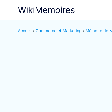
Aller
WikiMemoires
au
contenu
Accueil
/
Commerce et Marketing
/
Mémoire de Ma