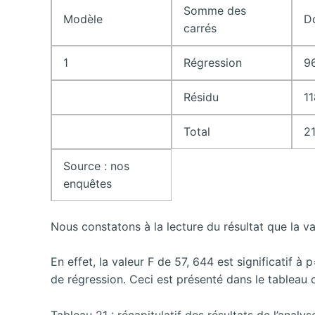
Somme des
Modèle
D
carrés
1
Régression
9
Résidu
11
Total
2
Source : nos
enquêtes
Nous constatons à la lecture du résultat que la v
En effet, la valeur F de 57, 644 est significatif 
de régression. Ceci est présenté dans le tableau 
Tableau 21 : récapitulatif des résultats de l’analy