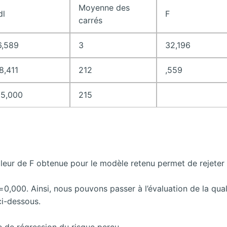
Moyenne des
dl
F
carrés
6,589
3
32,196
8,411
212
,559
15,000
215
aleur de F obtenue pour le modèle retenu permet de rejeter 
à p=0,000. Ainsi, nous pouvons passer à l’évaluation de la q
ci-dessous.
se de régression du risque perçu