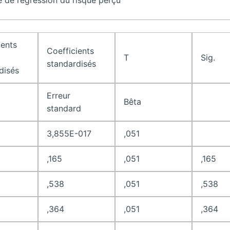
ients
Coefficients
T
Sig.
standardisés
disés
Erreur
Bêta
standard
3,855E-017
,051
,165
,051
,165
,538
,051
,538
,364
,051
,364