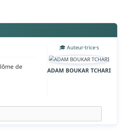
🎓 Auteur·trice·s
plôme de
ADAM BOUKAR TCHARI