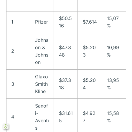
$50.5
15,07
1
Pfizer
$7.614
16
%
Johns
on &
$47.3
$5.20
10,99
2
Johns
48
3
%
on
Glaxo
$37.3
$5.20
13,95
3
Smith
18
4
%
Kline
Sanof
i-
$31.61
$4.92
15,58
4
Aventi
5
7
%
s