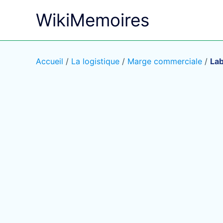
Aller
WikiMemoires
au
contenu
Accueil
/
La logistique
/
Marge commerciale
/
Lab