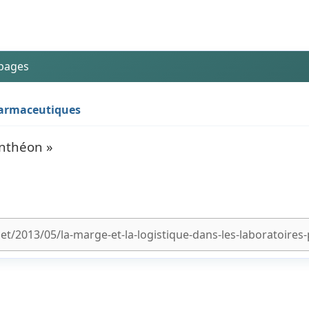
 pages
pharmaceutiques
anthéon »