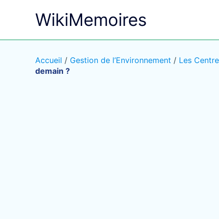
Aller
WikiMemoires
au
contenu
Accueil
/
Gestion de l’Environnement
/
Les Centr
demain ?