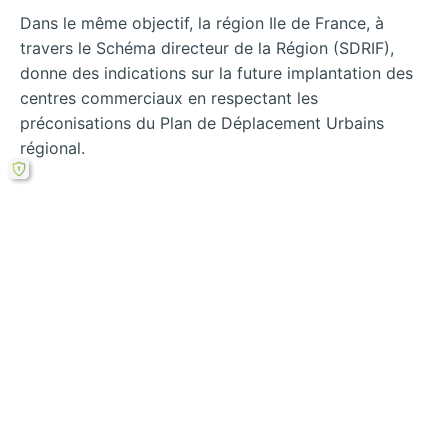
Dans le même objectif, la région Ile de France, à
travers le Schéma directeur de la Région (SDRIF),
donne des indications sur la future implantation des
centres commerciaux en respectant les
préconisations du Plan de Déplacement Urbains
régional.
Rechercher
←
Usages des
Bilan énergétique
centres
des Centres
commerciaux, quel
Commerciaux
avenir pour demain
actuel
→
?