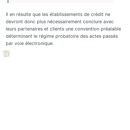
Il en résulte que les établissements de crédit ne
devront donc plus nécessairement conclure avec
leurs partenaires et clients une convention préalable
déterminant le régime probatoire des actes passés
par voie électronique.
Rechercher
←
Les effets de la
La signature
reconnaissance
électronique et la
légale de la
pratique bancaire
signature
→
électronique