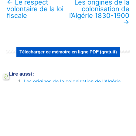
←
Le respect
Les origines de la
volontaire de la loi
colonisation de
fiscale
l’Algérie 1830-1900
→
Télécharger ce mémoire en ligne PDF (gratuit)
Lire aussi :
Les origines de la colonisation de l'Algérie
1830-1900
L'Algérie à Lyon, une mémoire centenaire
Chute et Désillusions dans les Romans
d’Ahmadou Kourouma : Étude de Fama et
Djigui
Relations franco-sénégalaises : la
coopération de 74 à 82