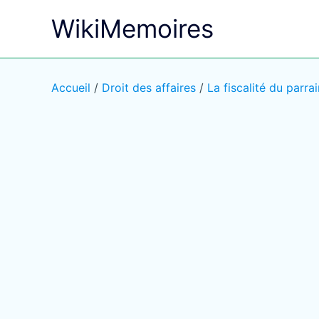
Aller
WikiMemoires
au
contenu
Accueil
/
Droit des affaires
/
La fiscalité du parra