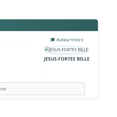
🎓 Auteur·trice·s
JESUS-FORTES BILLE