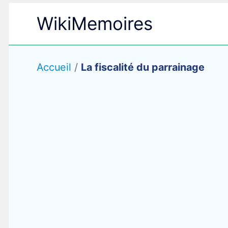
Aller
WikiMemoires
au
contenu
Accueil
/
La fiscalité du parrainage