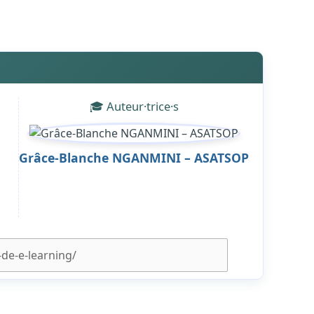
🎓 Auteur·trice·s
Grâce-Blanche NGANMINI – ASATSOP