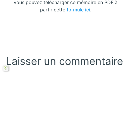
vous pouvez télécharger ce mémoire en PDF à
partir cette
formule ici
.
Laisser un commentaire
Votre adresse courriel ne sera pas publiée.
Les
champs obligatoires sont indiqués avec
*
Écrivez
ici…